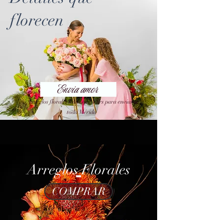
florecen
Envia amor
Arreglos florales listos en 24 hrs para enviar a
toda Mérida
Arreglos Florales
COMPRAR