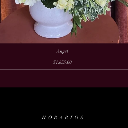
Angel
Precio
$1,855.00
HORARIOS