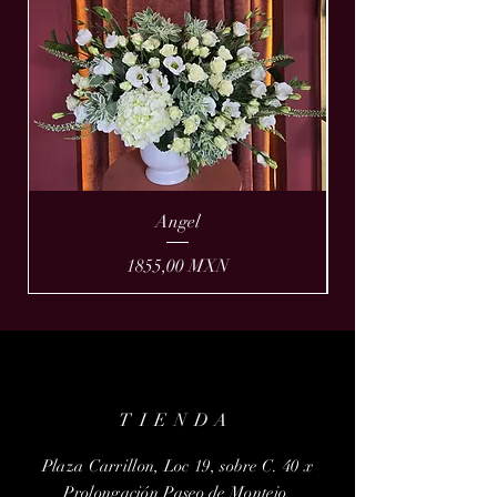
Angel
Prezzo
1855,00 MXN
TIENDA
Plaza Carrillon, Loc 19, sobre C. 40 x
Prolongación Paseo de Montejo,