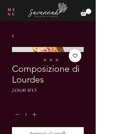
ME
NU
Composizione di
Lourdes
Prezzo
2450,00 MXN
Quantità
*
Aggiungi al carrello