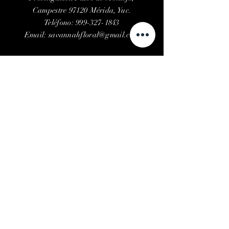
Campestre 97120 Mérida, Yuc.
Teléfono:
999-327-1843
Email:
savannahfloral@gmail.com
HORARIOS
Lunes a Viernes
10:30 am - 06:30 pm
Sábados
10:30 am - 03:30 pm
AYUDA
Envíos y devoluciones
Política de privacidad