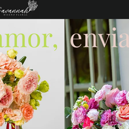
amor,
envia