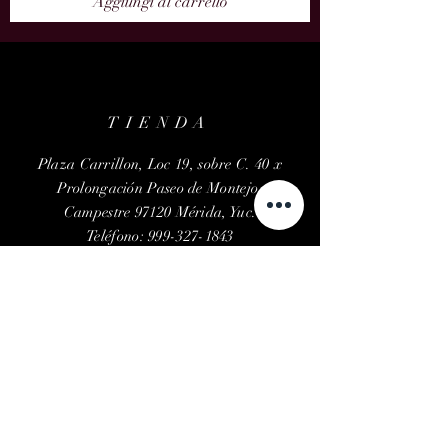
Aggiungi al carrello
TIENDA
Plaza Carrillon, Loc 19, sobre C. 40 x
Prolongación Paseo de Montejo,
Campestre 97120 Mérida, Yuc.
Teléfono:
999-327-1843
Email:
savannahfloral@gmail.com
HORARIOS
Lunes a Viernes
10:30 am - 06:30 pm
Sábados