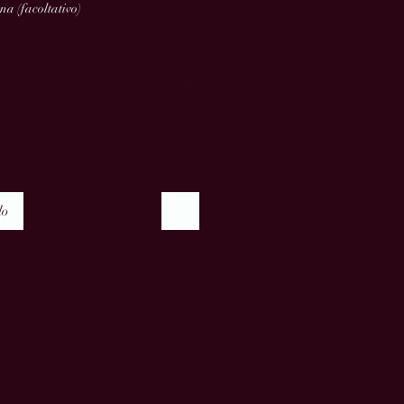
na (facoltativo)
0/500
lo
Acquista ora