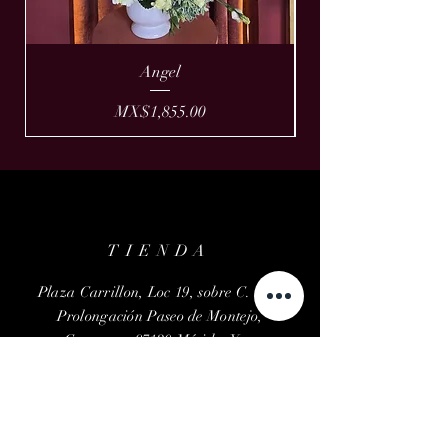
Angel
Price
MX$1,855.00
TIENDA
Plaza Carrillon, Loc 19, sobre C. 40 x
Prolongación Paseo de Montejo,
Campestre 97120 Mérida, Yuc.
Teléfono:
999-327-1843
Email:
savannahfloral@gmail.com