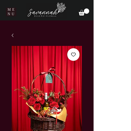
ME
NU