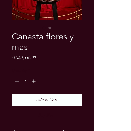
Canasta flores y
mas
Price
MX$1,550.00
Quantity
*
Add to Cart
Buy Now