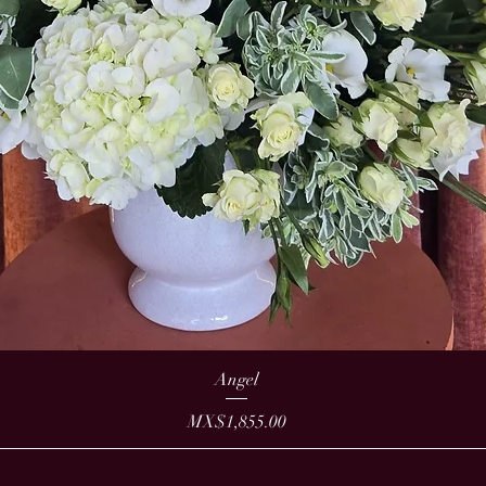
Angel
Price
MX$1,855.00