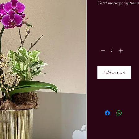
Card message (optiona
Quantity
*
Add to Cart